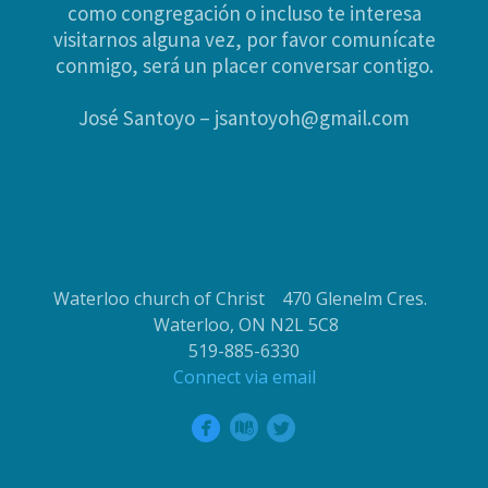
como congregación o incluso te interesa
visitarnos alguna vez, por favor comunícate
conmigo, será un placer conversar contigo.
José Santoyo – jsantoyoh@gmail.com
Waterloo church of Christ 470 Glenelm Cres.
Waterloo, ON N2L 5C8
519-885-6330
Connect via email



circlefacebook
circlemap
circletwitter